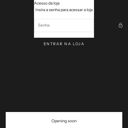
Pular para o conteúdo
Acesso da loja
VerseVisions by Mark Lawr
Insira a senha para acessar a loja
ENTRAR NA LOJA
Opening soon