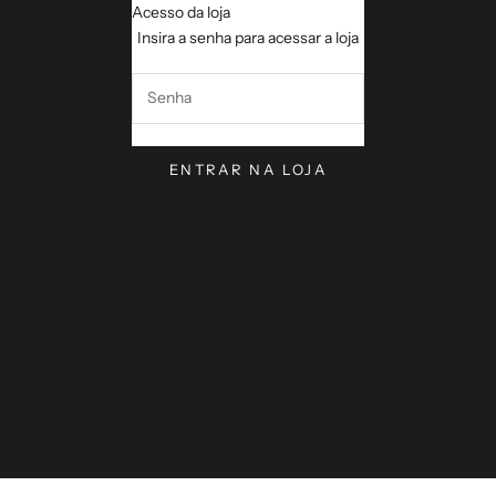
Acesso da loja
VerseVisions by Mark Lawren
Insira a senha para acessar a loja
ENTRAR NA LOJA